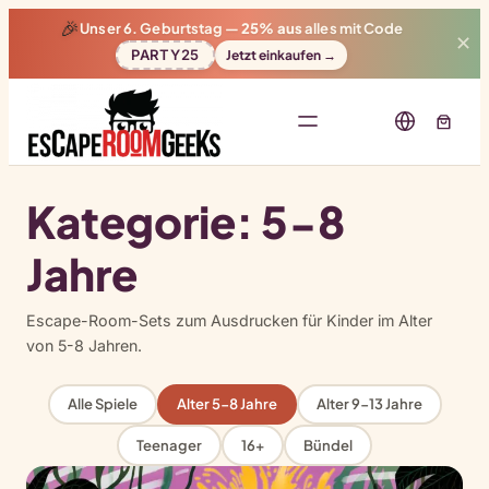
🎉
Unser 6. Geburtstag —
25% aus
alles mit Code
✕
PARTY25
Jetzt einkaufen →
Kategorie:
5-8
Jahre
Escape-Room-Sets zum Ausdrucken für Kinder im Alter
von 5-8 Jahren.
Alle Spiele
Alter 5-8 Jahre
Alter 9-13 Jahre
Teenager
16+
Bündel