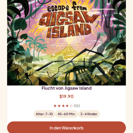
Flucht von Jigsaw Island
$
19.90
★★★★☆
(10)
Alter: 7-10
45-60 Min.
2-4 Kinder
In den Warenkorb