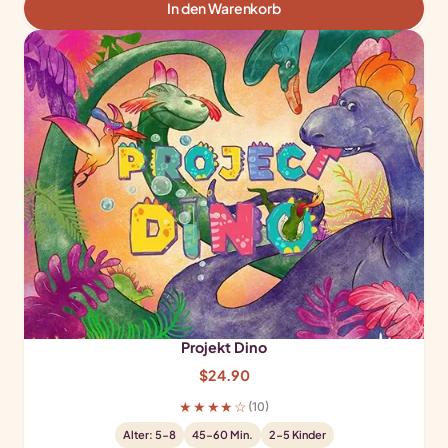
In den Warenkorb
Projekt Dino
$
24.90
★★★★☆
(10)
Alter: 5-8
45-60 Min.
2-5 Kinder