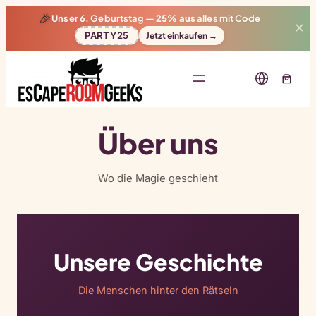
🎉
Unser 6. Geburtstag —
25% aus
alles mit Code
✕
PARTY25
Jetzt einkaufen →
Über uns
Wo die Magie geschieht
Unsere Geschichte
Die Menschen hinter den Rätseln