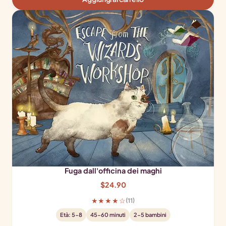
Fuga dall'officina dei maghi
$
24.90
★★★★☆
(11)
Età: 5-8
45-60 minuti
2-5 bambini