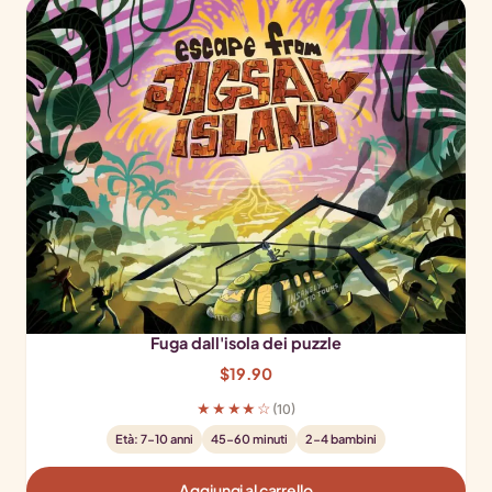
Fuga dall'isola dei puzzle
$
19.90
★★★★☆
(10)
Età: 7-10 anni
45-60 minuti
2-4 bambini
Aggiungi al carrello