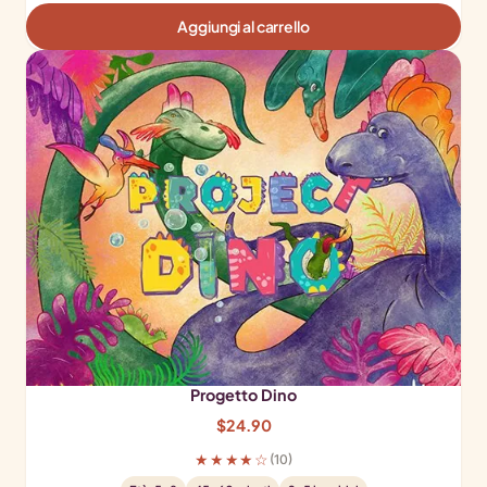
Aggiungi al carrello
Progetto Dino
$
24.90
★★★★☆
(10)