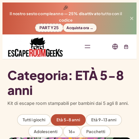
🎉
Il nostro sesto compleanno —
25% disattivato
tutto con il
✕
codice
PARTY25
Acquista ora →
Categoria:
ETÀ 5-8
anni
Kit di escape room stampabili per bambini dai 5 agli 8 anni.
Tutti i giochi
Età 5-8 anni
Età 9-13 anni
Adolescenti
16+
Pacchetti