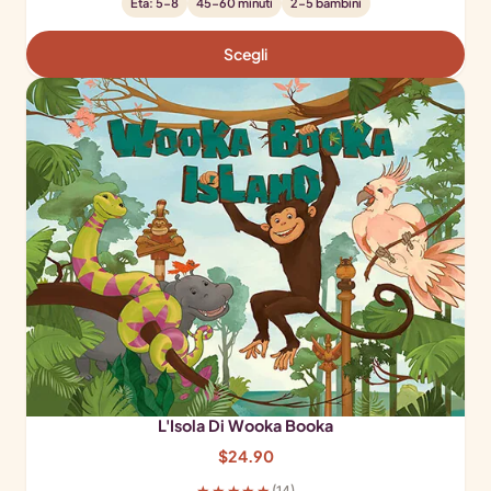
Età: 5-8
45-60 minuti
2-5 bambini
Scegli
L'Isola Di Wooka Booka
$
24.90
★★★★★
(14)