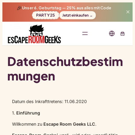
🎉
Unser 6. Geburtstag —
25% aus
alles mit Code
✕
PARTY25
Jetzt einkaufen →
Datenschutzbestim
mungen
Datum des Inkrafttretens: 11.06.2020
1.
Einführung
Willkommen zu
Escape Room Geeks LLC
.