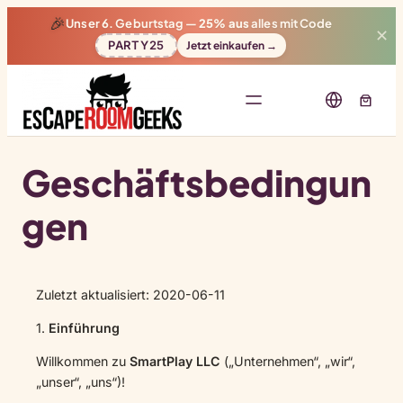
🎉
Unser 6. Geburtstag —
25% aus
alles mit Code
✕
PARTY25
Jetzt einkaufen →
Geschäftsbedingun
gen
Zuletzt aktualisiert: 2020-06-11
1.
Einführung
Willkommen zu
SmartPlay LLC
(„Unternehmen“, „wir“,
„unser“, „uns“)!