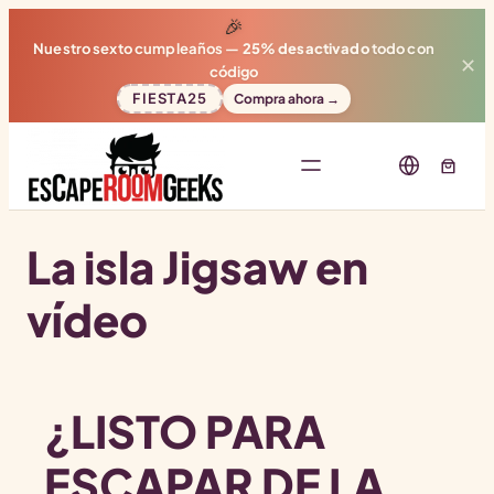
🎉
Nuestro sexto cumpleaños —
25% desactivado
todo con
✕
código
FIESTA25
Compra ahora →
La isla Jigsaw en
vídeo
¿LISTO PARA
ESCAPAR DE LA