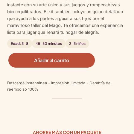
a
instante con su arte único y sus juegos y rompecabezas
valoracione
bien equilibrados. El kit también incluye un guion detallado
s de
que ayuda a los padres a guiar a sus hijos por el
clientes
maravilloso taller del Mago. Te ofrecemos una experiencia
lista para jugar que llenará tu hogar de alegría.
Edad: 5-8
45-60 minutos
2-5 niños
E
Añadir al carrito
s
c
a
Descarga instantánea - Impresión ilimitada - Garantía de
p
reembolso 100%
e
F
r
o
m
T
h
AHORRE MÁS CON UN PAQUETE