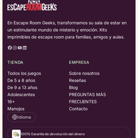
En Escape Room Geeks, transformamos su sala de estar en
un estimulante mundo de misterio y emoción. Kits
imprimibles de escape room para familias, amigos y aulas.
Facebook
Instagram
YouTube
LinkedIn
TIENDA
EMPRESA
Todos los juegos
Sobre nosotros
De 5 a 8 años
Reseñas
De 9 a 13 años
Blog
Adolescentes
PREGUNTAS MÁS
16+
FRECUENTES
Manojos
Contacto
Idioma
100% Garantía de devolución del dinero