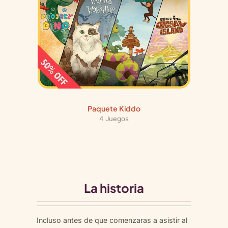
t
i
d
a
d
Paquete Kiddo
4 Juegos
La historia
Incluso antes de que comenzaras a asistir al