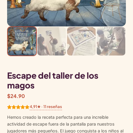
Escape del taller de los
magos
$
24.90
4,91★ · 11 reseñas
Valorado
11
Hemos creado la receta perfecta para una increíble
con
4.91
de
actividad de escape fuera de la pantalla para nuestros
5 en base
jugadores más pequeños. El juego conquista a los niños al