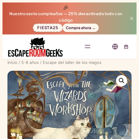
🎉
Nuestro sexto cumpleaños —
25% desactivado
todo con
✕
código
FIESTA25
Compra ahora →
Inicio
/
5-8 años
/ Escape del taller de los magos