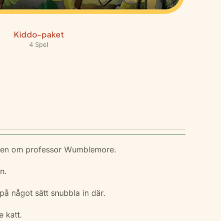
Kiddo-paket
4 Spel
rykten om professor Wumblemore.
n.
på något sätt snubbla in där.
 katt.