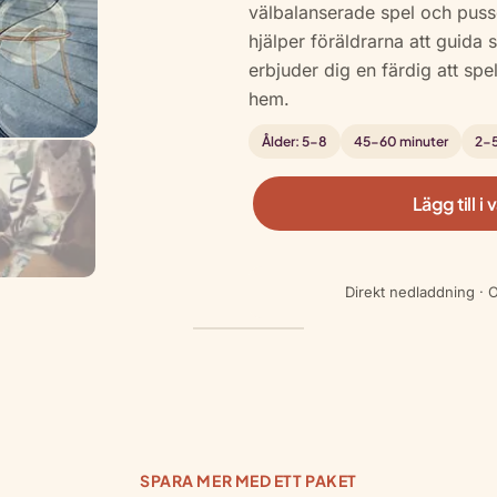
välbalanserade spel och pusse
kundrecens
hjälper föräldrarna att guida
ioner
erbjuder dig en färdig att spe
hem.
Ålder: 5-8
45-60 minuter
2-5
E
Lägg till i
s
c
a
Direkt nedladdning · O
p
e
F
r
o
m
T
SPARA MER MED ETT PAKET