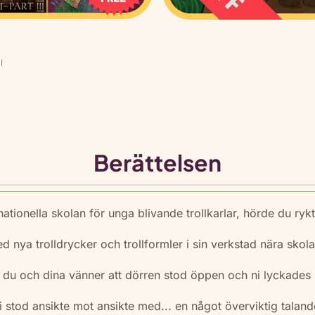
m
ä
n
g
l
d
Berättelsen
ationella skolan för unga blivande trollkarlar, hörde du 
nya trolldrycker och trollformler i sin verkstad nära skola
e du och dina vänner att dörren stod öppen och ni lyckades 
stod ansikte mot ansikte med... en något överviktig talande