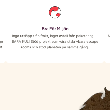
Bra För Miljön
Inga utsläpp från frakt, inget avfall från paketering —
M
ge
BARA KUL! Stöd projekt som våra utskrivbara escape
lt
rooms och stöd planeten på samma gång.