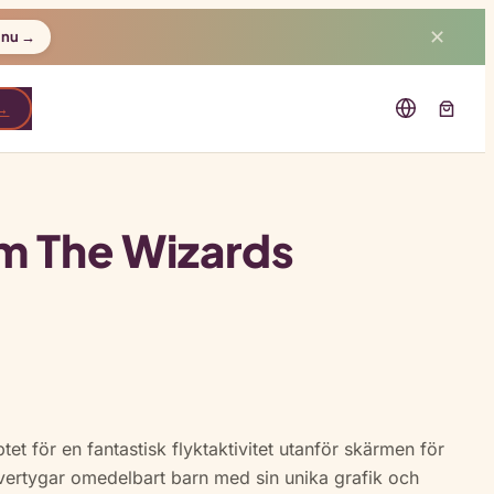
✕
 nu →
 →
m The Wizards
et för en fantastisk flyktaktivitet utanför skärmen för
övertygar omedelbart barn med sin unika grafik och