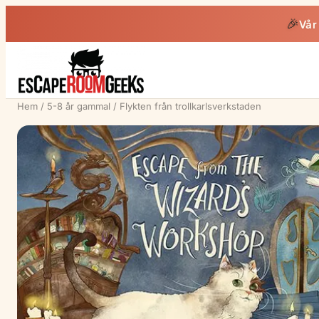
🎉
Vår
Hem
/
5-8 år gammal
/ Flykten från trollkarlsverkstaden