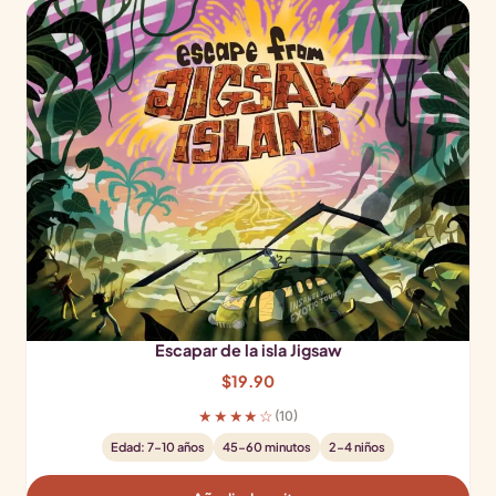
Escapar de la isla Jigsaw
$
19.90
★★★★☆
(10)
Edad: 7-10 años
45-60 minutos
2-4 niños