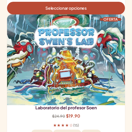
Seleccionar opciones
PRODUCTO EN OFERTA
OFERTA
Laboratorio del profesor Soen
El
El
$
19.90
$
24.90
precio
precio
★★★★☆
(15)
original
actual