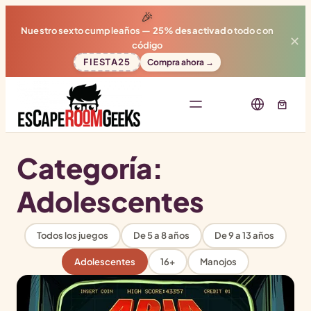
🎉
Nuestro sexto cumpleaños —
25% desactivado
todo con
✕
código
FIESTA25
Compra ahora →
Categoría:
Adolescentes
Todos los juegos
De 5 a 8 años
De 9 a 13 años
Adolescentes
16+
Manojos