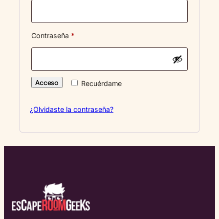
Obligatorio
Contraseña
*
Acceso
Recuérdame
¿Olvidaste la contraseña?