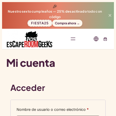
🎉
Nuestro sexto cumpleaños —
25% desactivado
todo con
✕
código
FIESTA25
Compra ahora →
Mi cuenta
Acceder
Obligatorio
Nombre de usuario o correo electrónico
*