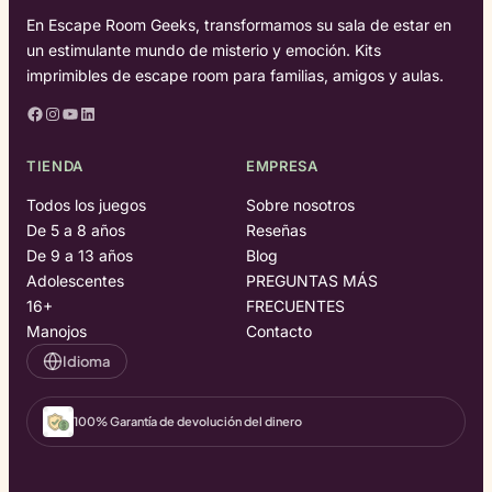
En Escape Room Geeks, transformamos su sala de estar en
un estimulante mundo de misterio y emoción. Kits
imprimibles de escape room para familias, amigos y aulas.
Facebook
Instagram
YouTube
LinkedIn
TIENDA
EMPRESA
Todos los juegos
Sobre nosotros
De 5 a 8 años
Reseñas
De 9 a 13 años
Blog
Adolescentes
PREGUNTAS MÁS
16+
FRECUENTES
Manojos
Contacto
Idioma
100% Garantía de devolución del dinero