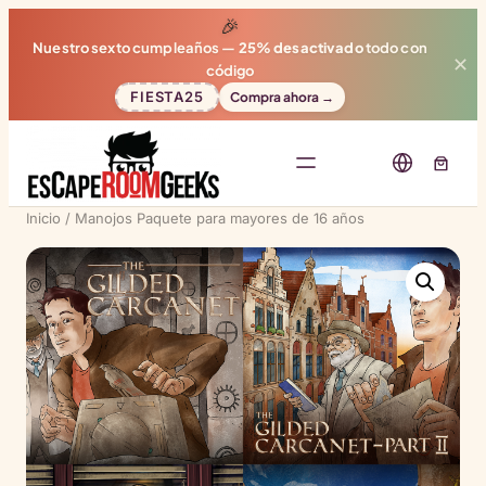
🎉
Nuestro sexto cumpleaños —
25% desactivado
todo con
✕
código
FIESTA25
Compra ahora →
Inicio
/
Manojos
Paquete para mayores de 16 años