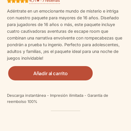
4,71★ · 7 reseñas
Valorado
7
Adéntrate en un emocionante mundo de misterio e intriga
con
4.71
con nuestro paquete para mayores de 16 años. Diseñado
de 5 en
para jugadores de 16 años o más, este paquete incluye
base a
cuatro cautivadoras aventuras de escape room que
valoracione
combinan una narrativa envolvente con rompecabezas que
s de
pondrán a prueba tu ingenio. Perfecto para adolescentes,
clientes
adultos y familias, ¡es el paquete ideal para una noche de
juegos inolvidable!
1
Añadir al carrito
6
+
B
Descarga instantánea - Impresión ilimitada - Garantía de
u
reembolso 100%
n
d
l
e
c