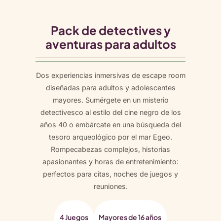
a
n
Pack de detectives y
t
aventuras para adultos
i
d
a
Dos experiencias inmersivas de escape room
d
diseñadas para adultos y adolescentes
mayores. Sumérgete en un misterio
detectivesco al estilo del cine negro de los
años 40 o embárcate en una búsqueda del
tesoro arqueológico por el mar Egeo.
Rompecabezas complejos, historias
apasionantes y horas de entretenimiento:
perfectos para citas, noches de juegos y
reuniones.
4 Juegos
Mayores de 16 años