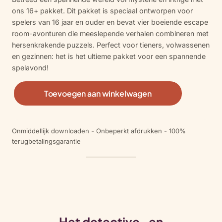
d
4.71
op
ons 16+ pakket. Dit pakket is speciaal ontworpen voor
5
spelers van 16 jaar en ouder en bevat vier boeiende escape
gebaseerd
room-avonturen die meeslepende verhalen combineren met
op
hersenkrakende puzzels. Perfect voor tieners, volwassenen
klantbeoord
en gezinnen: het is het ultieme pakket voor een spannende
elingen
spelavond!
1
Toevoegen aan winkelwagen
6
+
B
Onmiddellijk downloaden - Onbeperkt afdrukken - 100%
u
terugbetalingsgarantie
n
d
l
e
a
a
n
Het detective- en