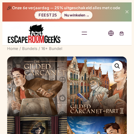
🎉
Onze 6e verjaardag —
25% uitgeschakeld
alles met code
✕
FEEST25
Nu winkelen →
Home
/
Bundels
/ 16+ Bundel