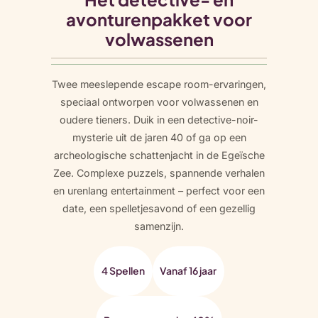
t
avonturenpakket voor
a
l
volwassenen
Twee meeslepende escape room-ervaringen,
speciaal ontworpen voor volwassenen en
oudere tieners. Duik in een detective-noir-
mysterie uit de jaren 40 of ga op een
archeologische schattenjacht in de Egeïsche
Zee. Complexe puzzels, spannende verhalen
en urenlang entertainment – perfect voor een
date, een spelletjesavond of een gezellig
samenzijn.
4 Spellen
Vanaf 16 jaar