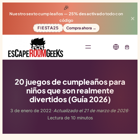
🎉
Nuestro sexto cumpleaños —
25% desactivado
todo con
✕
código
FIESTA25
Compra ahora →
20 juegos de cumpleaños para
niños que son realmente
divertidos (Guía 2026)
3 de enero de 2022
Actualizado el 21 de marzo de 2026
-
-
Lectura de 10 minutos