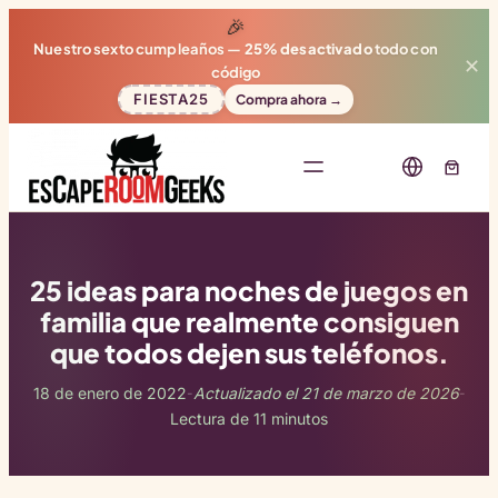
🎉
Nuestro sexto cumpleaños —
25% desactivado
todo con
✕
código
FIESTA25
Compra ahora →
25 ideas para noches de juegos en
familia que realmente consiguen
que todos dejen sus teléfonos.
18 de enero de 2022
Actualizado el 21 de marzo de 2026
-
-
Lectura de 11 minutos