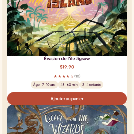
Évasion de l'île Jigsaw
$
19.90
★★★★☆
(10)
Âge : 7-10 ans
45-60 min
2-4 enfants
Ajouter au panier