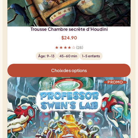
Trousse Chambre secrète d'Houdini
$
24.90
★★★★☆
(28)
Âge: 9-13
45-60 min
1-5 enfants
Choix des options
PRODUIT EN P
PROMO