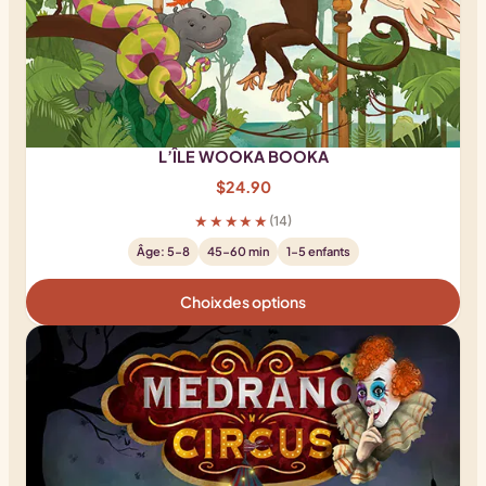
L’ÎLE WOOKA BOOKA
$
24.90
★★★★★
(14)
Âge: 5-8
45-60 min
1-5 enfants
Choix des options