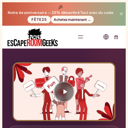
🎉
Notre 6e anniversaire —
25% désactivé
Tout avec du code
✕
FÊTE25
Achetez maintenant →