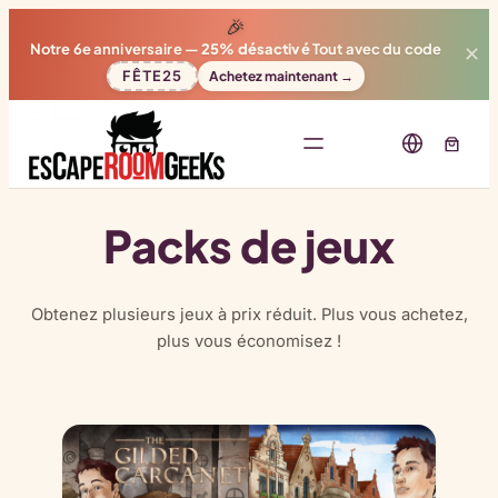
🎉
Notre 6e anniversaire —
25% désactivé
Tout avec du code
✕
FÊTE25
Achetez maintenant →
Packs de jeux
Obtenez plusieurs jeux à prix réduit. Plus vous achetez,
plus vous économisez !