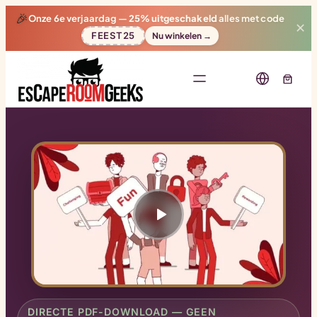
🎉
Onze 6e verjaardag —
25% uitgeschakeld
alles met code
✕
FEEST25
Nu winkelen →
DIRECTE PDF-DOWNLOAD — GEEN