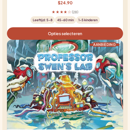
$
24.90
★★★★☆
(28)
Leeftijd: 5-8
45-60 min
1-5 kinderen
Opties selecteren
PRODUCT IN DE 
AANBIEDING