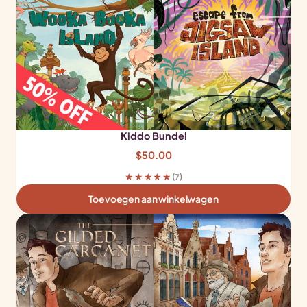
Kiddo Bundel
$
50.00
★★★★★
(7)
Toevoegen aan winkelwagen