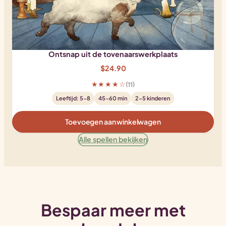
Ontsnap uit de tovenaarswerkplaats
$
24.90
★★★★☆
(11)
Leeftijd: 5-8
45-60 min
2-5 kinderen
Toevoegen aan winkelwagen
Alle spellen bekijken
Bespaar meer met