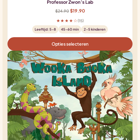
Professor Zwon’s Lab
Oorspronkelijke
Huidige
$
19.90
$
24.90
prijs
prijs
★★★★☆
(15)
was:
is:
Leeftijd: 5-8
45-60 min
2-5 kinderen
$24.90.
$19.90.
Opties selecteren