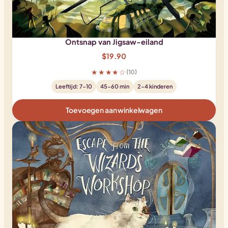
Ontsnap van Jigsaw-eiland
$
19.90
★★★★☆
(10)
Leeftijd: 7-10
45-60 min
2-4 kinderen
Toevoegen aan winkelwagen