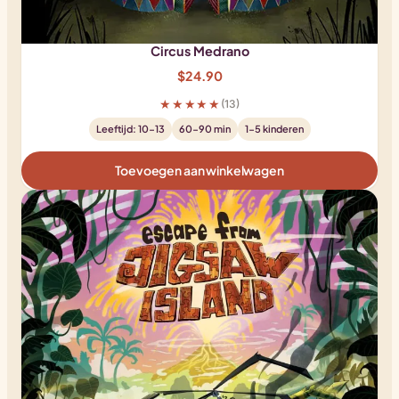
Circus Medrano
$
24.90
★★★★★
(13)
Leeftijd: 10-13
60-90 min
1-5 kinderen
Toevoegen aan winkelwagen