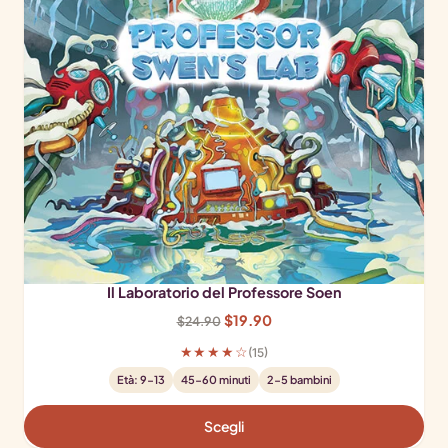
Il Laboratorio del Professore Soen
Il
Il
$
19.90
$
24.90
prezzo
prezzo
★★★★☆
(15)
originale
attuale
Età: 9-13
45-60 minuti
2-5 bambini
era:
è:
$24.90.
$19.90.
Scegli