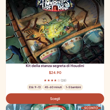
Kit della stanza segreta di Houdini
$
24.90
★★★★☆
(28)
Età: 9-13
45-60 minuti
1-5 bambini
Scegli
PRODOTTO IN OFFER
SCONTO