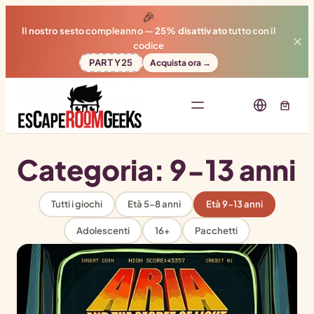
🎉
Il nostro sesto compleanno —
25% disattivato
tutto con il
✕
codice
PARTY25
Acquista ora →
Categoria:
9-13 anni
Tutti i giochi
Età 5-8 anni
Età 9-13 anni
Adolescenti
16+
Pacchetti