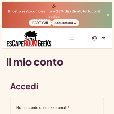
🎉
Il nostro sesto compleanno —
25% disattivato
tutto con il
✕
codice
PARTY25
Acquista ora →
Il mio conto
Accedi
Richiesto
Nome utente o indirizzo email
*