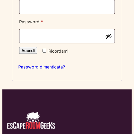
Richiesto
Password
*
Accedi
Ricordami
Password dimenticata?