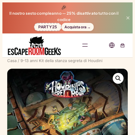
🎉
Il nostro sesto compleanno —
25% disattivato
tutto con il
✕
codice
PARTY25
Acquista ora →
Casa
/
9-13 anni
Kit della stanza segreta di Houdini