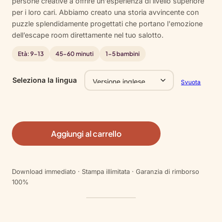
persone creative a offrire un'esperienza di livello superiore
su base
per i loro cari. Abbiamo creato una storia avvincente con
di
puzzle splendidamente progettati che portano l'emozione
recensioni
dell’escape room direttamente nel tuo salotto.
Età: 9-13
45-60 minuti
1-5 bambini
Seleziona la lingua
Svuota
Aggiungi al carrello
Download immediato · Stampa illimitata · Garanzia di rimborso
100%