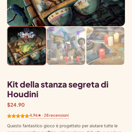
Kit della stanza segreta di
Houdini
$
24.90
4,96★ · 28 recensioni
Valutato
28
Questo fantastico gioco è progettato per aiutare tutte le
4.96
su 5