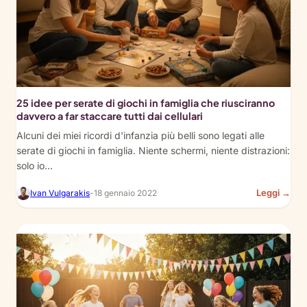
Act
Tea
Tea
25 idee per serate di giochi in famiglia che riusciranno
davvero a far staccare tutti dai cellulari
Alcuni dei miei ricordi d'infanzia più belli sono legati alle
serate di giochi in famiglia. Niente schermi, niente distrazioni:
solo io...
:
Leggi →
Ivan Vulgarakis
-
18 gennaio 2022
25
Fam
Ga
Nig
Ide
Tha
Act