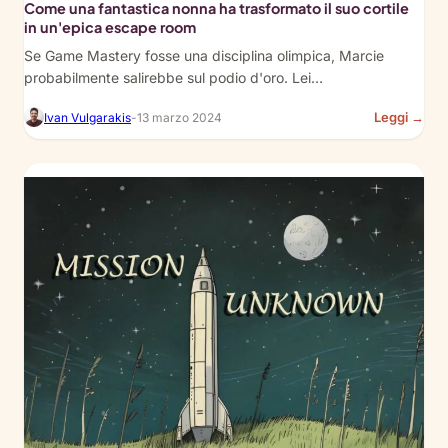
Come una fantastica nonna ha trasformato il suo cortile
in un'epica escape room
Se Game Mastery fosse una disciplina olimpica, Marcie
probabilmente salirebbe sul podio d'oro. Lei…
:
Leggi →
Ivan Vulgarakis
-
13 marzo 2024
Ho
On
Aw
Gra
Tra
Her
Bac
Into
An
Epi
Esc
Ro