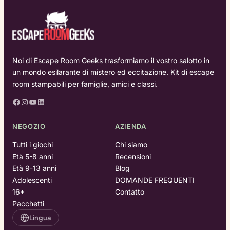
Act
Fun
(20
Gui
Noi di Escape Room Geeks trasformiamo il vostro salotto in
un mondo esilarante di mistero ed eccitazione. Kit di escape
room stampabili per famiglie, amici e classi.
Facebook
Instagram
YouTube
LinkedIn
NEGOZIO
AZIENDA
Tutti i giochi
Chi siamo
Età 5-8 anni
Recensioni
Età 9-13 anni
Blog
Adolescenti
DOMANDE FREQUENTI
16+
Contatto
Pacchetti
Lingua