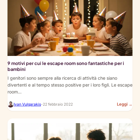
Ro
Th
(Wi
Sto
and
Dec
Ide
9 motivi per cui le escape room sono fantastiche per i
bambini
I genitori sono sempre alla ricerca di attività che siano
divertenti e al tempo stesso positive per i loro figli. Le escape
room...
:
Leggi →
Ivan Vulgarakis
-
22 febbraio 2022
9
Rea
Wh
Esc
Ro