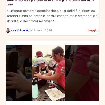
casa
In un'entusiasmante combinazione di creatività e didattica,
October Smith ha preso la nostra escape room stampabile "Il
laboratorio del professor Swen"...
:
Leggi →
Ivan Vulgarakis
-
13 marzo 2024
Fro
Pap
to
Pas
Inn
Out
Esc
Ro
Exp
for
100
Hom
Fam