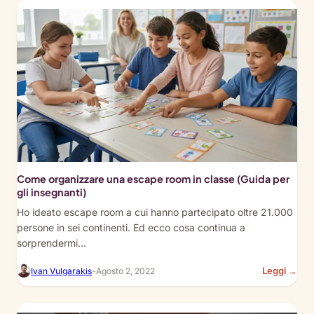
An
Epi
Spa
the
Esc
Ro
Adv
for
Kid
Come organizzare una escape room in classe (Guida per
gli insegnanti)
Ho ideato escape room a cui hanno partecipato oltre 21.000
persone in sei continenti. Ed ecco cosa continua a
sorprendermi…
:
Leggi →
Ivan Vulgarakis
-
Agosto 2, 2022
Ho
to
Run