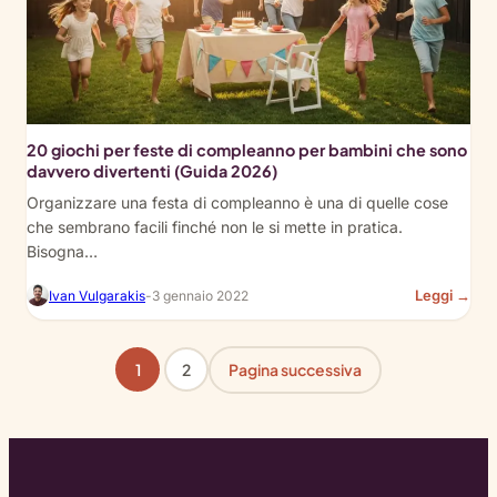
Get
Eve
Off
The
Pho
20 giochi per feste di compleanno per bambini che sono
davvero divertenti (Guida 2026)
Organizzare una festa di compleanno è una di quelle cose
che sembrano facili finché non le si mette in pratica.
Bisogna…
:
Leggi →
Ivan Vulgarakis
-
3 gennaio 2022
20
Bir
Par
1
2
Pagina successiva
Ga
for
Kid
Tha
Are