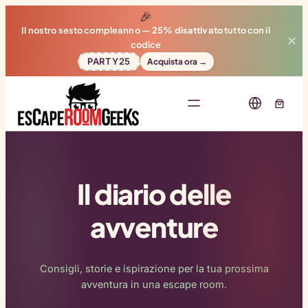
🎉
Il nostro sesto compleanno —
25% disattivato
tutto con il
✕
codice
PARTY25
Acquista ora →
Il diario delle
avventure
Consigli, storie e ispirazione per la tua prossima
avventura in una escape room.