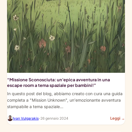
“Missione Sconosciuta: un'epica avventura in una
escape room a tema spaziale per bambini!”
In questo post del blog, abbiamo creato con cura una guida
completa a "Mission Unknown", un'emozionante avventura
stampabile a tema spaziale...
:
Leggi →
Ivan Vulgarakis
-
26 gennaio 2024
“Mi
Unk