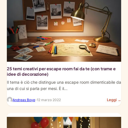
an
Esc
Ro
in
You
Cla
(Te
Gui
25 temi creativi per escape room fai da te (con trame e
idee di decorazione)
Il tema è ciò che distingue una escape room dimenticabile da
una di cui si parla per mesi. È il…
:
Leggi →
Andreas Boye
-
12 marzo 2022
25
Cre
DIY
Esc