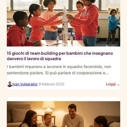
Ga
Are
Gre
for
Kid
15 giochi di team building per bambini che insegnano
davvero il lavoro di squadra
I bambini imparano a lavorare in squadra facendolo, non
sentendone parlare. Si può parlare di cooperazione e…
:
Leggi →
Ivan Vulgarakis
-
8 febbraio 2022
15
Tea
Buil
Ga
for
Kid
Tha