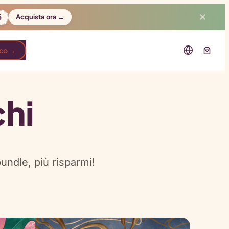
5
✕
Acquista ora →
oco →
chi
bundle, più risparmi!