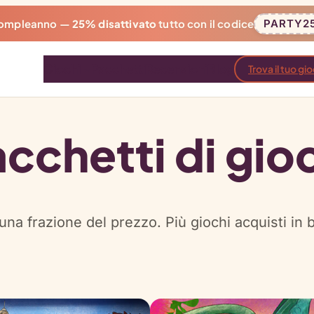
 compleanno —
25% disattivato
tutto con il codice
PARTY2
Giochi
Pacchetti
Recensioni
Blog
Trova il tuo gi
cchetti di gio
 una frazione del prezzo. Più giochi acquisti in 