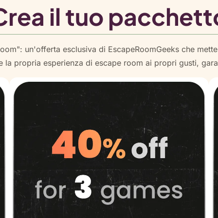
Crea il tuo pacchett
Room": un'offerta esclusiva di EscapeRoomGeeks che mette 
e la propria esperienza di escape room ai propri gusti, ga