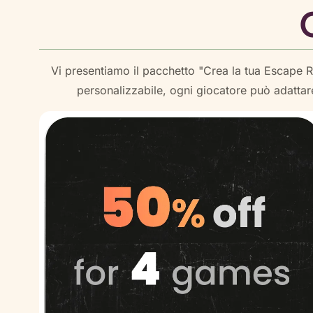
Vi presentiamo il pacchetto "Crea la tua Escape 
personalizzabile, ogni giocatore può adattar