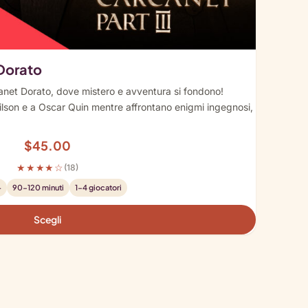
 Dorato
canet Dorato, dove mistero e avventura si fondono!
ilson e a Oscar Quin mentre affrontano enigmi ingegnosi,
$
45.00
★★★★☆
(18)
+
90-120 minuti
1-4 giocatori
Scegli