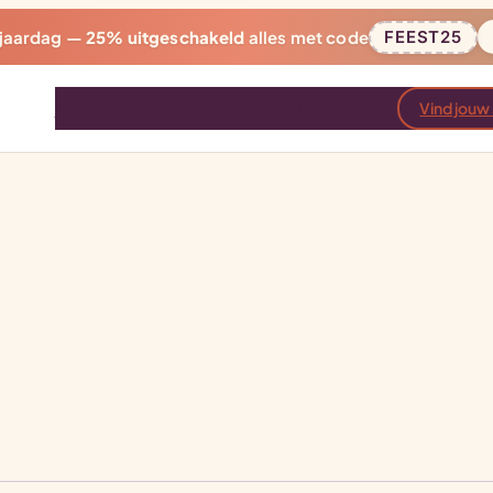
rjaardag —
25% uitgeschakeld
alles met code
FEEST25
Spelletjes
Bundels
Recensies
bloggen
Vind jouw