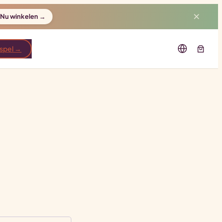
✕
Nu winkelen →
 spel →