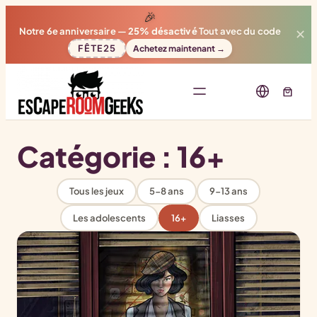
🎉
Notre 6e anniversaire —
25% désactivé
Tout avec du code
✕
FÊTE25
Achetez maintenant →
Catégorie :
16+
Tous les jeux
5-8 ans
9-13 ans
Les adolescents
16+
Liasses