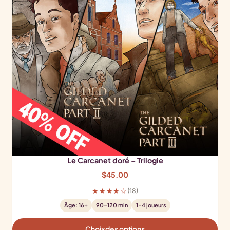
Le Carcanet doré – Trilogie
$
45.00
★★★★☆
(18)
Âge: 16+
90-120 min
1-4 joueurs
Choix des options