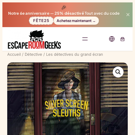
🎉
Notre 6e anniversaire —
25% désactivé
Tout avec du code
✕
FÊTE25
Achetez maintenant →
Accueil
/
Détective
/ Les détectives du grand écran