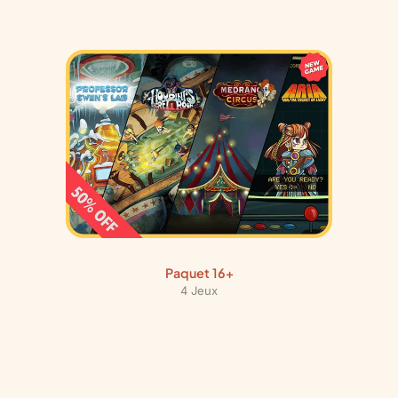
h
s
Paquet 16+
4 Jeux