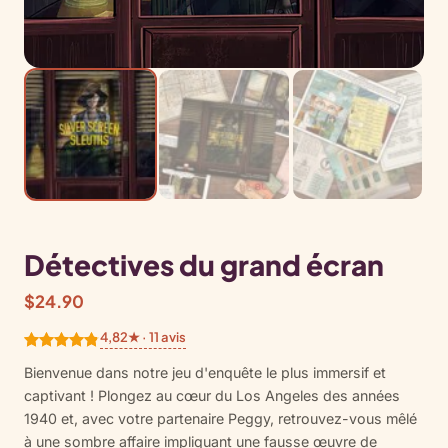
Détectives du grand écran
$
24.90
4,82★ · 11 avis
Noté
11
4.82
Bienvenue dans notre jeu d'enquête le plus immersif et
sur 5
captivant ! Plongez au cœur du Los Angeles des années
basé sur
1940 et, avec votre partenaire Peggy, retrouvez-vous mêlé
notations
à une sombre affaire impliquant une fausse œuvre de