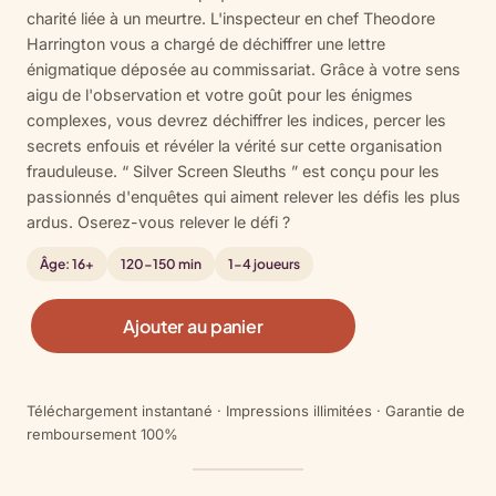
client
charité liée à un meurtre. L'inspecteur en chef Theodore
Harrington vous a chargé de déchiffrer une lettre
énigmatique déposée au commissariat. Grâce à votre sens
aigu de l'observation et votre goût pour les énigmes
complexes, vous devrez déchiffrer les indices, percer les
secrets enfouis et révéler la vérité sur cette organisation
frauduleuse. “ Silver Screen Sleuths ” est conçu pour les
passionnés d'enquêtes qui aiment relever les défis les plus
ardus. Oserez-vous relever le défi ?
Âge: 16+
120-150 min
1-4 joueurs
q
Ajouter au panier
u
a
n
Téléchargement instantané · Impressions illimitées · Garantie de
t
remboursement 100%
i
t
é