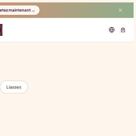
✕
etez maintenant →
Liasses