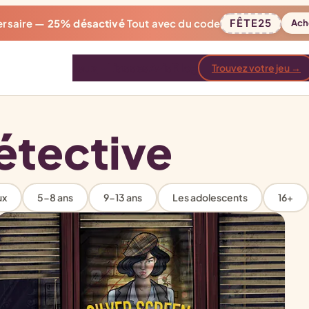
ersaire —
25% désactivé
Tout avec du code
FÊTE25
Ach
Jeux
Liasses
Avis
Blog
Trouvez votre jeu →
étective
ux
5-8 ans
9-13 ans
Les adolescents
16+