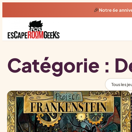
🎉
Notre 6e anniv
Catégorie :
D
Tous les je