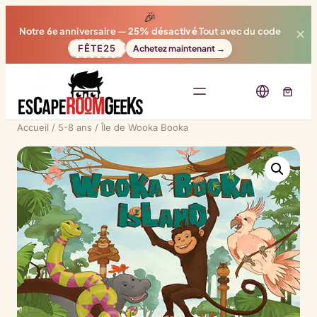
🎉
Notre 6e anniversaire —
25% désactivé
Tout avec du code
✕
FÊTE25
Achetez maintenant →
Accueil
/
5-8 ans
/ Île de Wooka Booka