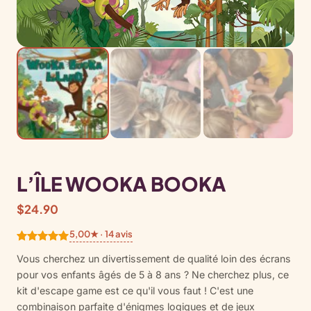
L’ÎLE WOOKA BOOKA
$
24.90
5,00★ · 14 avis
Noté
14
5.00
Vous cherchez un divertissement de qualité loin des écrans
sur 5
pour vos enfants âgés de 5 à 8 ans ? Ne cherchez plus, ce
basé sur
kit d'escape game est ce qu'il vous faut ! C'est une
notations
combinaison parfaite d'énigmes logiques et de jeux