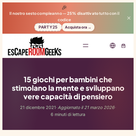
🎉
Il nostro sesto compleanno —
25% disattivato
tutto con il
✕
codice
PARTY25
Acquista ora →
15 giochi per bambini che
stimolano la mente e sviluppano
vere capacità di pensiero
21 dicembre 2021
Aggiornato il 21 marzo 2026
-
-
6 minuti di lettura