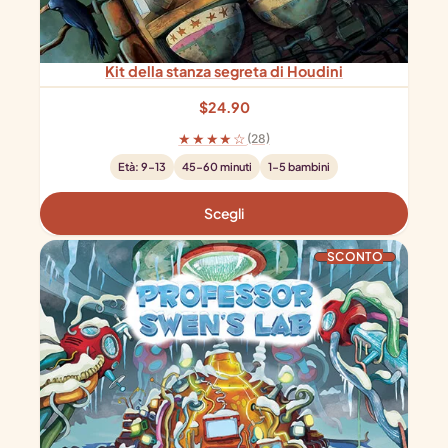
Kit della stanza segreta di Houdini
$
24.90
★★★★☆
(28)
Età: 9-13
45-60 minuti
1-5 bambini
Scegli
PRODOTTO IN OFFERTA
SCONTO