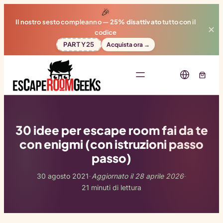
🎉
Il nostro sesto compleanno —
25% disattivato
tutto con il
✕
codice
PARTY25
Acquista ora →
30 idee per escape room fai da te
con enigmi (con istruzioni passo
passo)
30 agosto 2021
Aggiornato il 28 aprile 2026
-
-
21 minuti di lettura