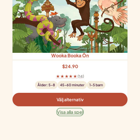
Wooka Booka Ön
$
24.90
★★★★★
(14)
Ålder: 5-8
45-60 minuter
1-5 barn
Välj alternativ
Visa alla spel