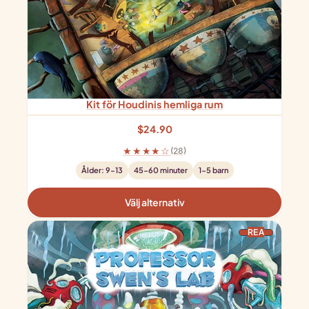
Kit för Houdinis hemliga rum
$
24.90
★★★★☆
(28)
Ålder: 9-13
45-60 minuter
1-5 barn
Välj alternativ
PRODUKTER PÅ REA
REA