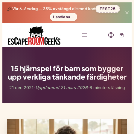
🎉
Vår 6-årsdag —
25% avstängd
allt med kod
FEST25
✕
Handla nu →
15 hjärnspel för barn som bygger
upp verkliga tänkande färdigheter
21 dec 2021
Uppdaterad 21 mars 2026
6 minuters läsning
-
-