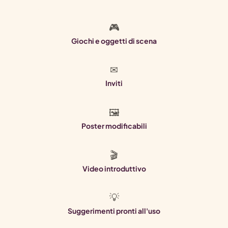
🎮
Giochi e oggetti di scena
✉
Inviti
🖼
Poster modificabili
🎬
Video introduttivo
💡
Suggerimenti pronti all'uso