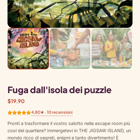
Fuga dall'isola dei puzzle
$
19.90
4,80★ · 10 recensioni
Valutato
10
Pronti a trasformare il vostro salotto nella escape room più
4.80
su 5
cool del quartiere? Immergetevi in THE JIGSAW ISLAND, un
su base
mondo ricco di segreti, enigmi e tanto divertimento! È