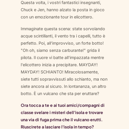
Questa volta, i vostri fantastici insegnanti,
Chuck e Jen, hanno alzato la posta in gioco
con un emozionante tour in elicottero.
Immaginate questa scena: state sorvolando
acque scintillanti, il vento tra i capelli, tutto è
perfetto. Poi, all'improvviso, un forte botto!
"Oh oh, siamo senza carburante!" grida il
pilota. Il cuore vi batte all'impazzata mentre
l'elicottero inizia a precipitare. MAYDAY!
MAYDAY! SCHIANTO! Miracolosamente,
siete tutti sopravvissuti allo schianto, ma non
siete ancora al sicuro. In lontananza, un altro
botto. È un vulcano che sta per eruttare?
Ora tocca a te e ai tuoi amici/compagni di
classe svelare i misteri dell'isola e trovare
una via di fuga prima che il vulcano erutti.
Riuscirete a lasciare l'isola in tempo?