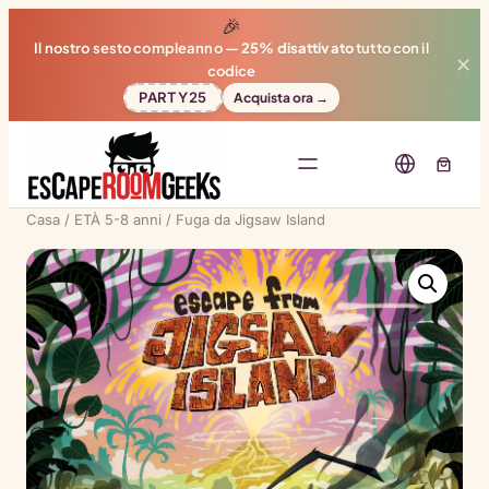
🎉
Il nostro sesto compleanno —
25% disattivato
tutto con il
✕
codice
PARTY25
Acquista ora →
Casa
/
ETÀ 5-8 anni
/ Fuga da Jigsaw Island