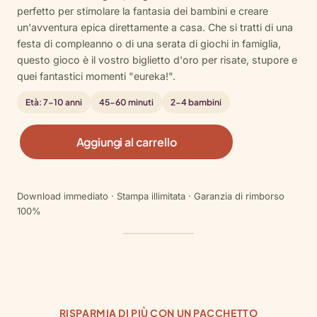
di
perfetto per stimolare la fantasia dei bambini e creare
recensioni
un'avventura epica direttamente a casa. Che si tratti di una
festa di compleanno o di una serata di giochi in famiglia,
questo gioco è il vostro biglietto d'oro per risate, stupore e
quei fantastici momenti "eureka!".
Età: 7-10 anni
45-60 minuti
2-4 bambini
E
Aggiungi al carrello
s
c
a
Download immediato · Stampa illimitata · Garanzia di rimborso
p
100%
e
f
r
o
m
J
i
RISPARMIA DI PIÙ CON UN PACCHETTO