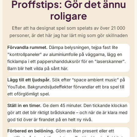
Proffstips: Gör det ännu
roligare
Efter att ha designat spel som spelats av över 21 000
personer, är det här jag har lärt mig som gör skillnaden
Förvandla rummet.
Dämpa belysningen, tejpa fast lite
"kontrollpaneler" av aluminiumfolie på väggarna, lägg en
ficklampa i ett pappershandduksrör för en "laserskanner".
Barn blir helt vilda på sånt här.
Lägg till ett ljudspår.
Sök efter “space ambient music” på
YouTube. Bakgrundsljudeffekter förvandlar ett bra spel till
ett oförglömligt spel.
Ställ in en timer.
Ge dem 45 minuter. Den tickande klockan
gör att det blir riktigt brådskande – och när de är klara med
god tid över är firandet på en helt ny nivå.
Förbered en belöning.
Göm en liten present eller ett