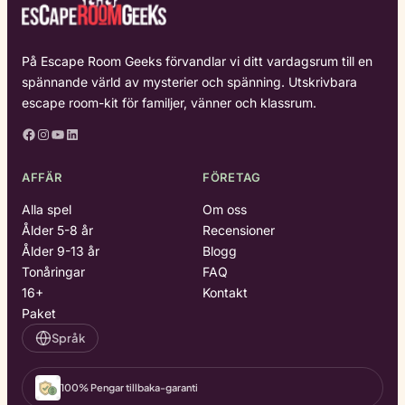
På Escape Room Geeks förvandlar vi ditt vardagsrum till en
spännande värld av mysterier och spänning. Utskrivbara
escape room-kit för familjer, vänner och klassrum.
Facebook
Instagram
YouTube
LinkedIn
AFFÄR
FÖRETAG
Alla spel
Om oss
Ålder 5-8 år
Recensioner
Ålder 9-13 år
Blogg
Tonåringar
FAQ
16+
Kontakt
Paket
Språk
100% Pengar tillbaka-garanti