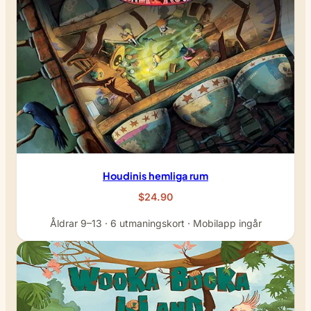
Houdinis hemliga rum
$24.90
Åldrar 9–13 · 6 utmaningskort · Mobilapp ingår