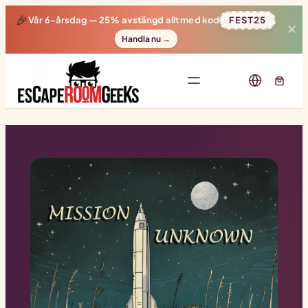
🎉
Vår 6-årsdag —
25% avstängd
allt med kod
FEST25
✕
Handla nu →