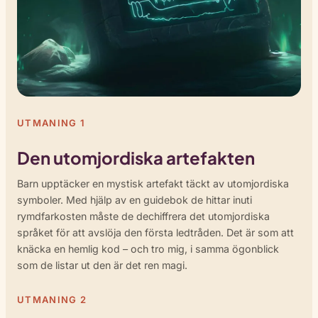
UTMANING 1
Den utomjordiska artefakten
Barn upptäcker en mystisk artefakt täckt av utomjordiska
symboler. Med hjälp av en guidebok de hittar inuti
rymdfarkosten måste de dechiffrera det utomjordiska
språket för att avslöja den första ledtråden. Det är som att
knäcka en hemlig kod – och tro mig, i samma ögonblick
som de listar ut den är det ren magi.
UTMANING 2