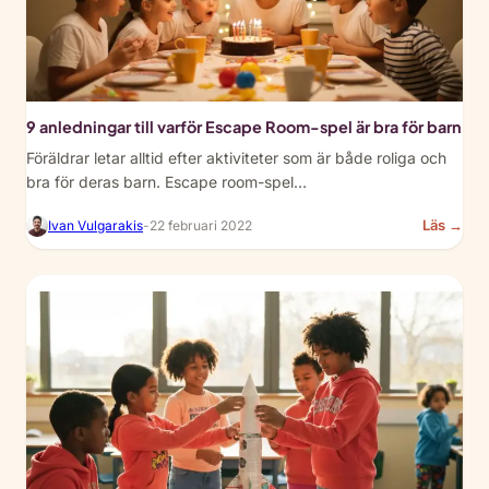
and
Dec
Ide
9 anledningar till varför Escape Room-spel är bra för barn
Föräldrar letar alltid efter aktiviteter som är både roliga och
bra för deras barn. Escape room-spel…
:
Läs →
Ivan Vulgarakis
-
22 februari 2022
9
Rea
Wh
Esc
Ro
Ga
Are
Gre
for
Kid