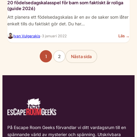
20 födelsedagskalasspel för barn som faktiskt är roliga
(guide 2026)
Att planera ett födelsedagskalas är en av de saker som låter
enkelt tills du faktiskt gör det. Du har…
:
Läs →
Ivan Vulgarakis
-
3 januari 2022
20
Bir
Par
1
2
Nästa sida
Ga
for
Kid
Tha
Are
Act
Fun
(20
Gui
På Escape Room Geeks förvandlar vi ditt vardagsrum till en
spännande värld av mysterier och spänning. Utskrivbara