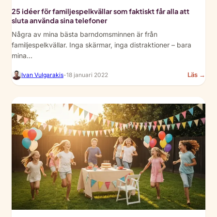
25 idéer för familjespelkvällar som faktiskt får alla att
sluta använda sina telefoner
Några av mina bästa barndomsminnen är från
familjespelkvällar. Inga skärmar, inga distraktioner – bara
mina…
:
Läs →
Ivan Vulgarakis
-
18 januari 2022
25
Fam
Ga
Nig
Ide
Tha
Act
Get
Eve
Off
The
Pho