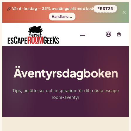
🎉
Vår 6-årsdag —
25% avstängd
allt med kod
FEST25
✕
Handla nu →
Äventyrsdagboken
Tips, berättelser och inspiration för ditt nästa escape
room-äventyr