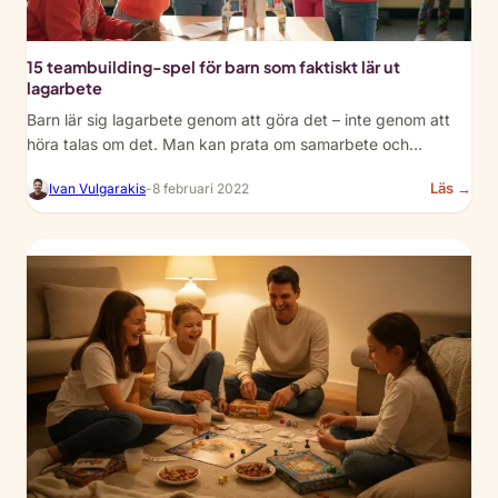
15 teambuilding-spel för barn som faktiskt lär ut
lagarbete
Barn lär sig lagarbete genom att göra det – inte genom att
höra talas om det. Man kan prata om samarbete och…
:
Läs →
Ivan Vulgarakis
-
8 februari 2022
15
Tea
Buil
Ga
for
Kid
Tha
Act
Tea
Tea