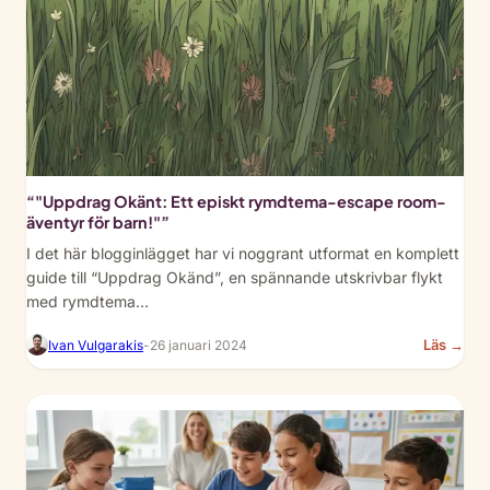
“"Uppdrag Okänt: Ett episkt rymdtema-escape room-
äventyr för barn!"”
I det här blogginlägget har vi noggrant utformat en komplett
guide till “Uppdrag Okänd”, en spännande utskrivbar flykt
med rymdtema…
:
Läs →
Ivan Vulgarakis
-
26 januari 2024
“Mi
Unk
An
Epi
Spa
the