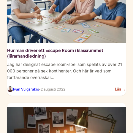
Esc
Ro
Adv
for
Kid
Hur man driver ett Escape Room i klassrummet
(lärarhandledning)
Jag har designat escape room-spel som spelats av över 21
000 personer på sex kontinenter. Och här är vad som
fortfarande överraskar…
:
Läs →
Ivan Vulgarakis
-
2 augusti 2022
Ho
to
Run
an
Esc
Ro
in