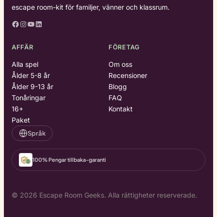
escape room-kit för familjer, vänner och klassrum.
Facebook
Instagram
YouTube
LinkedIn
AFFÄR
FÖRETAG
Alla spel
Om oss
Ålder 5-8 år
Recensioner
Ålder 9-13 år
Blogg
Tonåringar
FAQ
16+
Kontakt
Paket
Språk
100% Pengar tillbaka-garanti
© 2026 Escape Room Geeks. Alla rättigheter reserverade.