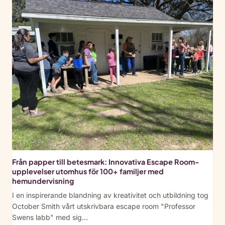
Te
Buil
The
Com
Gui
for
Wor
Te
Från papper till betesmark: Innovativa Escape Room-
upplevelser utomhus för 100+ familjer med
hemundervisning
I en inspirerande blandning av kreativitet och utbildning tog
October Smith vårt utskrivbara escape room "Professor
Swens labb" med sig…