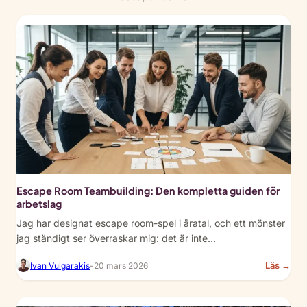
Escape Room Teambuilding: Den kompletta guiden för
arbetslag
Jag har designat escape room-spel i åratal, och ett mönster
jag ständigt ser överraskar mig: det är inte…
:
Läs →
Ivan Vulgarakis
-
20 mars 2026
Esc
Ro