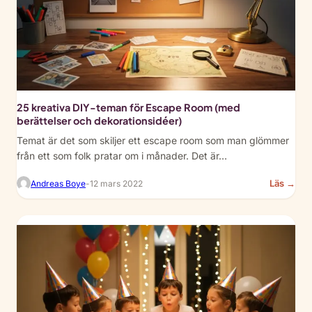
You
Cla
(Te
Gui
25 kreativa DIY-teman för Escape Room (med
berättelser och dekorationsidéer)
Temat är det som skiljer ett escape room som man glömmer
från ett som folk pratar om i månader. Det är…
:
Läs →
Andreas Boye
-
12 mars 2022
25
Cre
DIY
Esc
Ro
Th
(Wi
Sto