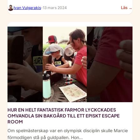
:
Läs →
Ivan Vulgarakis
-
13 mars 2024
Fro
Pap
to
Pas
Inn
Out
Esc
Ro
Exp
for
100
Hom
Fam
HUR EN HELT FANTASTISK FARMOR LYCKCKADES
OMVANDLA SIN BAKGÅRD TILL ETT EPISKT ESCAPE
ROOM
Om spelmästerskap var en olympisk disciplin skulle Marcie
förmodligen stå på guldpallen. Hon…