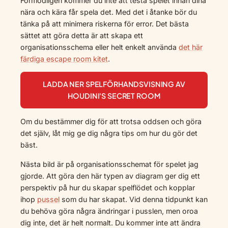
Förmodligen kommer du inte att testa spelet innan dina
nära och kära får spela det. Med det i åtanke bör du
tänka på att minimera riskerna för error. Det bästa
sättet att göra detta är att skapa ett
organisationsschema eller helt enkelt använda
det här
färdiga escape room kitet
.
LADDA NER SPELFÖRHANDSVISNING AV
HOUDINI'S SECRET ROOM
Om du bestämmer dig för att trotsa oddsen och göra
det själv, låt mig ge dig några tips om hur du gör det
bäst.
Nästa bild är på organisationsschemat för spelet jag
gjorde. Att göra den här typen av diagram ger dig ett
perspektiv på hur du skapar spelflödet och kopplar
ihop
pussel
som du har skapat. Vid denna tidpunkt kan
du behöva göra några ändringar i pusslen, men oroa
dig inte, det är helt normalt. Du kommer inte att ändra