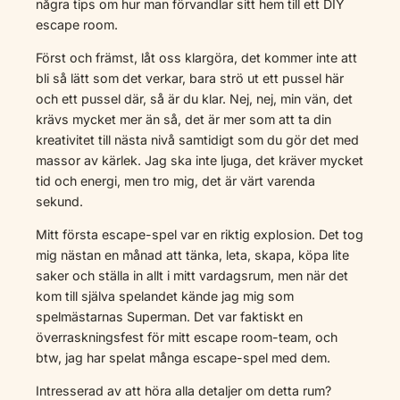
några tips om hur man förvandlar sitt hem till ett DIY
escape room.
Först och främst, låt oss klargöra, det kommer inte att
bli så lätt som det verkar, bara strö ut ett pussel här
och ett pussel där, så är du klar. Nej, nej, min vän, det
krävs mycket mer än så, det är mer som att ta din
kreativitet till nästa nivå samtidigt som du gör det med
massor av kärlek. Jag ska inte ljuga, det kräver mycket
tid och energi, men tro mig, det är värt varenda
sekund.
Mitt första escape-spel var en riktig explosion. Det tog
mig nästan en månad att tänka, leta, skapa, köpa lite
saker och ställa in allt i mitt vardagsrum, men när det
kom till själva spelandet kände jag mig som
spelmästarnas Superman. Det var faktiskt en
överraskningsfest för mitt escape room-team, och
btw, jag har spelat många escape-spel med dem.
Intresserad av att höra alla detaljer om detta rum?