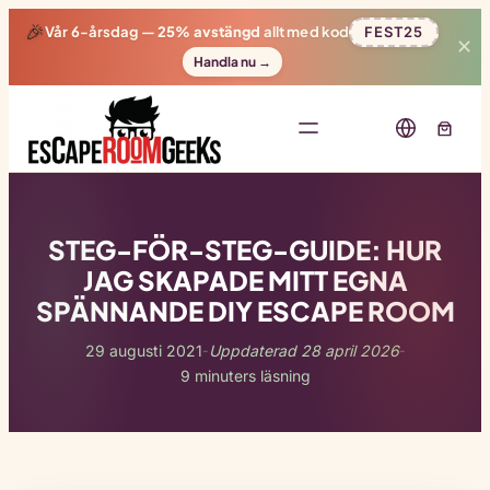
🎉
Vår 6-årsdag —
25% avstängd
allt med kod
FEST25
✕
Handla nu →
STEG-FÖR-STEG-GUIDE: HUR
JAG SKAPADE MITT EGNA
SPÄNNANDE DIY ESCAPE ROOM
29 augusti 2021
Uppdaterad 28 april 2026
-
-
9 minuters läsning