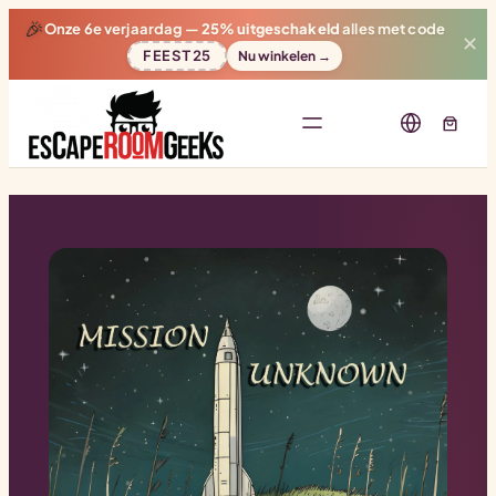
🎉
Onze 6e verjaardag —
25% uitgeschakeld
alles met code
✕
FEEST25
Nu winkelen →