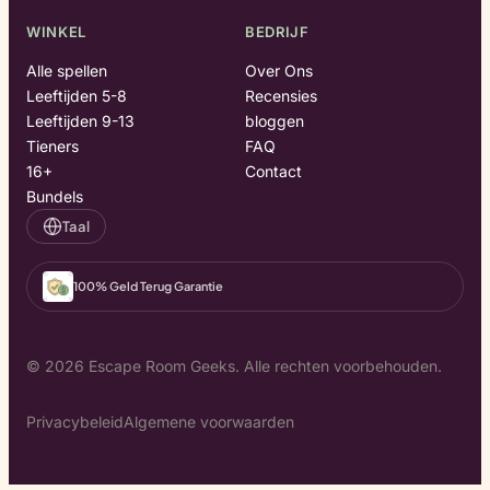
WINKEL
BEDRIJF
Alle spellen
Over Ons
Leeftijden 5-8
Recensies
Leeftijden 9-13
bloggen
Tieners
FAQ
16+
Contact
Bundels
Taal
100% Geld Terug Garantie
© 2026 Escape Room Geeks. Alle rechten voorbehouden.
Privacybeleid
Algemene voorwaarden