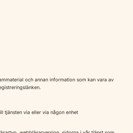
lammaterial och annan information som kan vara av
egistreringslänken.
l tjänsten via eller via någon enhet
äsartyp, webbläsarversion, sidorna i vår tjänst som