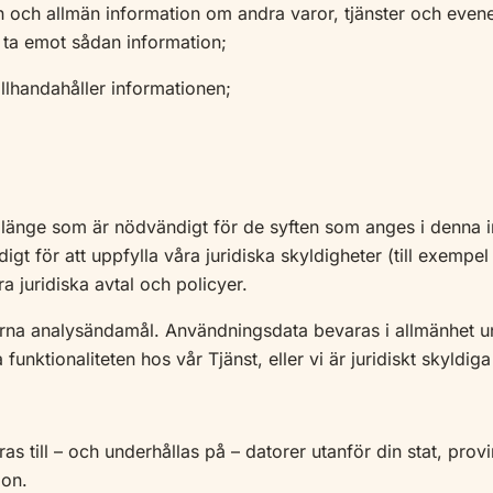
den och allmän information om andra varor, tjänster och e
te ta emot sådan information;
illhandahåller informationen;
 länge som är nödvändigt för de syften som anges i denna i
t för att uppfylla våra juridiska skyldigheter (till exempel 
ra juridiska avtal och policyer.
erna analysändamål. Användningsdata bevaras i allmänhet un
 funktionaliteten hos vår Tjänst, eller vi är juridiskt skyldi
s till – och underhållas på – datorer utanför din stat, provin
ion.