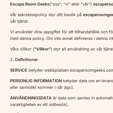
Escape Room Geeks
("oss", "vi" eller "vår")
escapero
Vår sekretesspolicy styr ditt besök på
escaperoomge
vår tjänst.
Vi använder dina uppgifter för att tillhandahålla och 
med denna policy. Om inte annat definieras i denna in
Våra villkor (
"Villkor"
) styr all användning av vår tjän
2.
Definitioner
SERVICE
betyder webbplatsen escaperoomgeeks.com
PERSONLIG INFORMATION
betyder data om en levande
eller sannolikt kommer i vår ägo).
ANVÄNDNINGSDATA
är data som samlas in automatisk
varaktigheten av ett sidbesök).