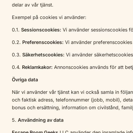
delar av vår tjänst.
Exempel på cookies vi använder:
0.1.
Sessionscookies:
Vi använder sessionscookies för 
0.2.
Preferenscookies:
Vi använder preferenscookies f
0.3.
Säkerhetscookies:
Vi använder säkerhetscookies 
0.4.
Reklamkakor:
Annonscookies används för att betj
Övriga data
När vi använder vår tjänst kan vi också samla in följ
och faktisk adress, telefonnummer (jobb, mobil), detal
bonus och ersättning, information om civilstånd, fam
5.
Användning av data
Escape Room Geeks
LLC använder den insamlade info