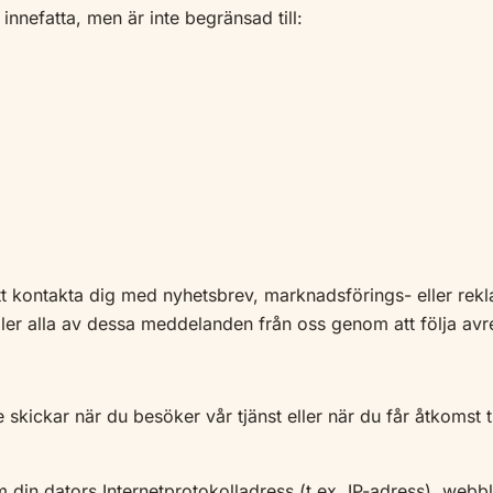
 innefatta, men är inte begränsad till:
t kontakta dig med nyhetsbrev, marknadsförings- eller rek
eller alla av dessa meddelanden från oss genom att följa avr
ickar när du besöker vår tjänst eller när du får åtkomst til
in dators Internetprotokolladress (t.ex. IP-adress), webbl