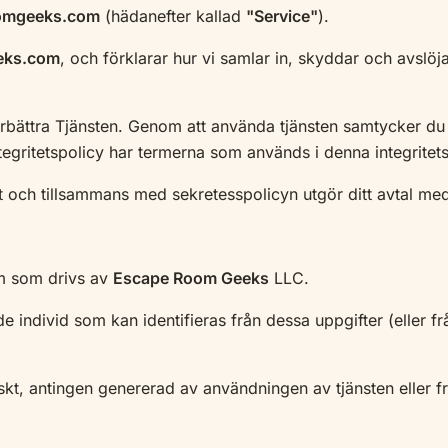
omgeeks.com
(hädanefter kallad
"Service"
).
eks
.com
, och förklarar hur vi samlar in, skyddar och avslöj
förbättra Tjänsten. Genom att använda tjänsten samtycker du 
tegritetspolicy har termerna som används i denna integrite
st och tillsammans med sekretesspolicyn utgör ditt avtal me
 som drivs av
Escape Room Geeks
LLC.
 individ som kan identifieras från dessa uppgifter (eller f
t, antingen genererad av användningen av tjänsten eller från 