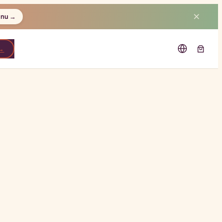
✕
 nu →
 →