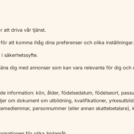
att driva vår tjänst.
ör att komma ihåg dina preferenser och olika inställningar.
i säkerhetssyfte.
äna dig med annonser som kan vara relevanta för dig och d
ande information: kön, ålder, födelsedatum, födelseort, pas
jer om dokument om utbildning, kvalifikationer, yrkesutbild
iljemedlemmar, personnummer (eller annan skattebetalare), k
rmationen för olika ändamål: