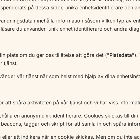
 spenderats på dessa sidor, unika enhetsidentifierare och a
ndningsdata innehålla information såsom vilken typ av enhe
läsare du använder, unik enhet identifierare och andra diag
 plats om du ger oss tillåtelse att göra det (
"Platsdata"
).
r tjänst.
nvänder vår tjänst när som helst med hjälp av dina enhetsinst
att spåra aktiviteten på vår tjänst och vi har viss informat
hålla en anonym unik identifierare. Cookies skickas till di
acons, taggar och skript för att samla in och spåra informa
s eller att indikera när en cookie skickas. Men om du inte 