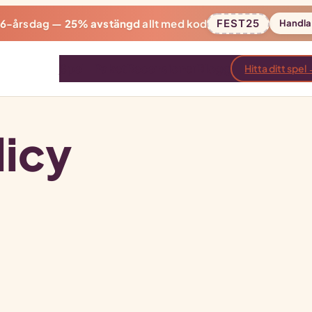
 6-årsdag —
25% avstängd
allt med kod
FEST25
Handla
Spel
Paket
Recensioner
Blogg
Hitta ditt spel
licy