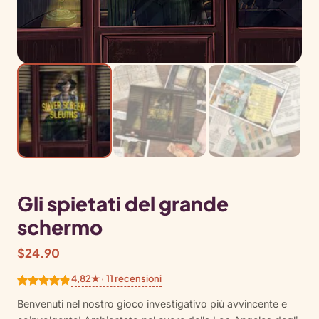
Gli spietati del grande
schermo
$
24.90
4,82★ · 11 recensioni
Valutato
11
Benvenuti nel nostro gioco investigativo più avvincente e
4.82
su 5