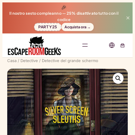
🎉
Il nostro sesto compleanno —
25% disattivato
tutto con il
✕
codice
PARTY25
Acquista ora →
Casa
/
Detective
/ Detective del grande schermo