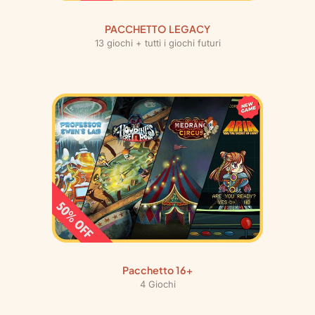
i
t
PACCHETTO LEGACY
à
13 giochi + tutti i giochi futuri
Pacchetto 16+
4 Giochi