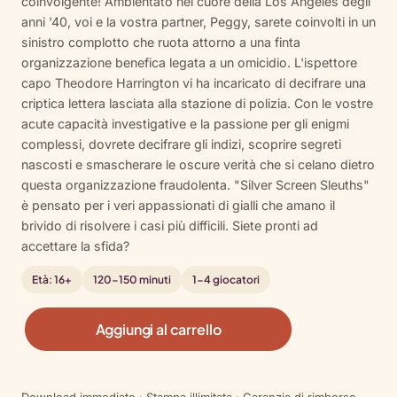
coinvolgente! Ambientato nel cuore della Los Angeles degli
su base
anni '40, voi e la vostra partner, Peggy, sarete coinvolti in un
di
sinistro complotto che ruota attorno a una finta
recensioni
organizzazione benefica legata a un omicidio. L'ispettore
capo Theodore Harrington vi ha incaricato di decifrare una
criptica lettera lasciata alla stazione di polizia. Con le vostre
acute capacità investigative e la passione per gli enigmi
complessi, dovrete decifrare gli indizi, scoprire segreti
nascosti e smascherare le oscure verità che si celano dietro
questa organizzazione fraudolenta. "Silver Screen Sleuths"
è pensato per i veri appassionati di gialli che amano il
brivido di risolvere i casi più difficili. Siete pronti ad
accettare la sfida?
Età: 16+
120-150 minuti
1-4 giocatori
S
Aggiungi al carrello
i
l
v
Download immediato · Stampa illimitata · Garanzia di rimborso