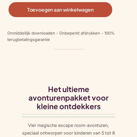
K
Toevoegen aan winkelwagen
i
d
d
Onmiddellijk downloaden - Onbeperkt afdrukken - 100%
o
terugbetalingsgarantie
B
u
n
d
l
e
a
Het ultieme
a
avonturenpakket voor
n
t
kleine ontdekkers
a
l
Vier magische escape room-avonturen,
speciaal ontworpen voor kinderen van 5 tot 8