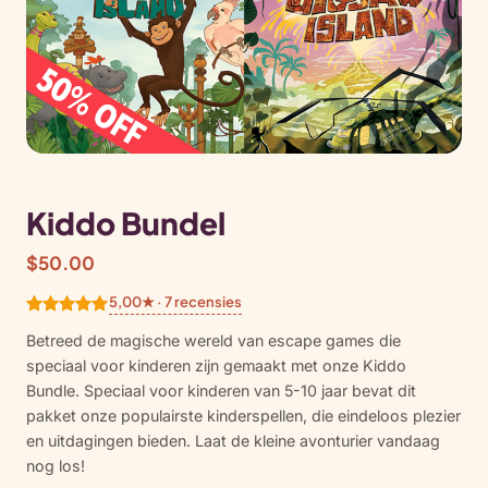
Kiddo Bundel
$
50.00
5,00★ · 7 recensies
Gewaardeerd
7
Betreed de magische wereld van escape games die
5.00
op 5
speciaal voor kinderen zijn gemaakt met onze Kiddo
gebaseerd
Bundle. Speciaal voor kinderen van 5-10 jaar bevat dit
op
pakket onze populairste kinderspellen, die eindeloos plezier
klantbeoorde
en uitdagingen bieden. Laat de kleine avonturier vandaag
lingen
nog los!