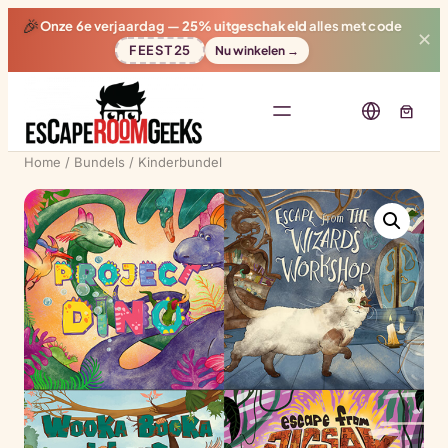
🎉
Onze 6e verjaardag —
25% uitgeschakeld
alles met code
✕
FEEST25
Nu winkelen →
Home
/
Bundels
/ Kinderbundel