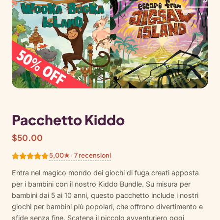
Pacchetto Kiddo
$
50.00
5,00★ · 7 recensioni
Valutato
7
Entra nel magico mondo dei giochi di fuga creati apposta
5.00
su 5
per i bambini con il nostro Kiddo Bundle. Su misura per
su base
bambini dai 5 ai 10 anni, questo pacchetto include i nostri
di
giochi per bambini più popolari, che offrono divertimento e
recensioni
sfide senza fine. Scatena il piccolo avventuriero oggi