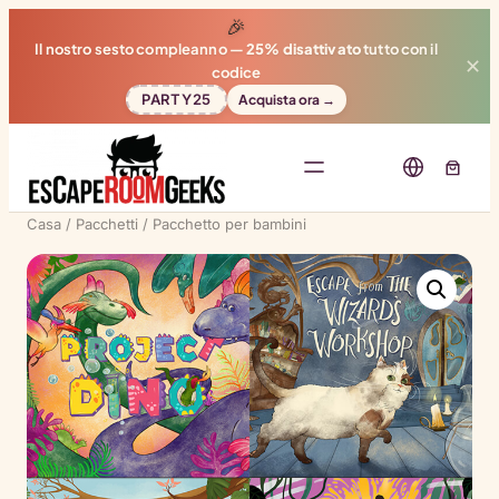
🎉
Il nostro sesto compleanno —
25% disattivato
tutto con il
✕
codice
PARTY25
Acquista ora →
Casa
/
Pacchetti
/ Pacchetto per bambini