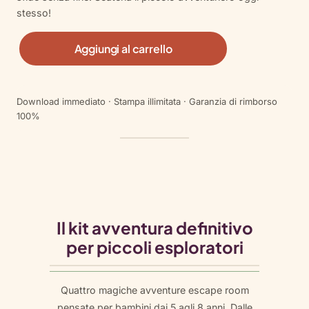
stesso!
K
Aggiungi al carrello
i
d
d
Download immediato · Stampa illimitata · Garanzia di rimborso
o
100%
B
u
n
d
l
e
q
Il kit avventura definitivo
u
per piccoli esploratori
a
n
t
Quattro magiche avventure escape room
i
pensate per bambini dai 5 agli 8 anni. Dalle
t