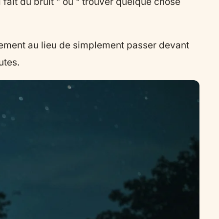
fait du bruit ” ou “ trouver quelque chose
onnement au lieu de simplement passer devant
utes.