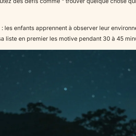
outez des défis comme “ trouver quelque chose qui 
ture : les enfants apprennent à observer leur envir
 sa liste en premier les motive pendant 30 à 45 min