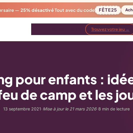
ersaire —
25% désactivé
Tout avec du code
FÊTE25
Ach
Jeux
Liasses
Avis
Blog
Trouvez votre jeu →
g pour enfants : idée
feu de camp et les jou
13 septembre 2021
Mise à jour le 21 mars 2026
8 min de lecture
-
-