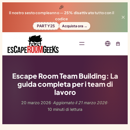
🎉
Il nostro sesto compleanno —
25% disattivato
tutto con il
✕
codice
PARTY25
Acquista ora →
Escape Room Team Building: La
guida completa per i team di
lavoro
20 marzo 2026
Aggiornato il 21 marzo 2026
-
-
10 minuti di lettura