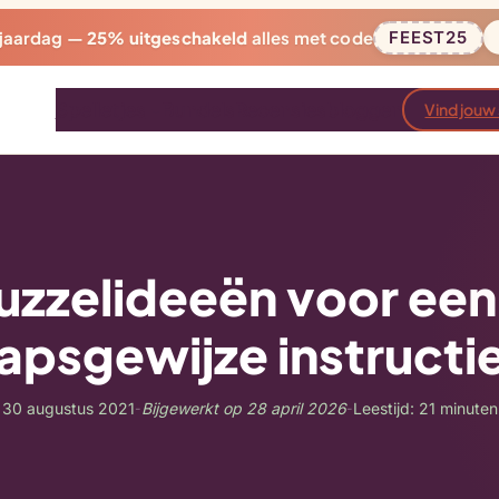
rjaardag —
25% uitgeschakeld
alles met code
FEEST25
Spelletjes
Bundels
Recensies
bloggen
Vind jouw
uzzelideeën voor ee
apsgewijze instructi
30 augustus 2021
Bijgewerkt op 28 april 2026
Leestijd: 21 minuten
-
-