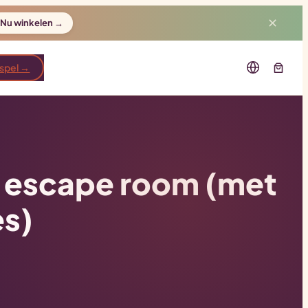
✕
Nu winkelen →
 spel →
n escape room (met
es)