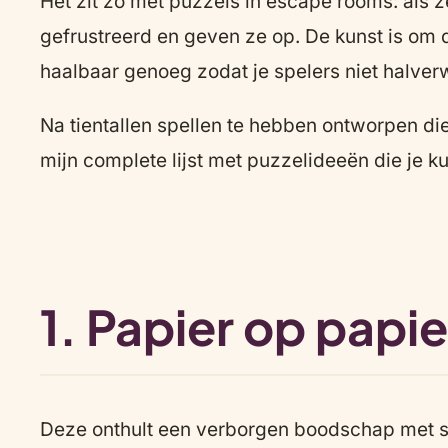
Het zit zo met puzzels in escape rooms: als ze
gefrustreerd en geven ze op. De kunst is om 
haalbaar genoeg zodat je spelers niet halver
Na tientallen spellen te hebben ontworpen di
mijn complete lijst met puzzelideeën die je k
1. Papier op papie
Deze onthult een verborgen boodschap met sle