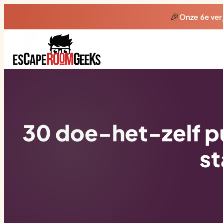
🎉
Onze 6e ve
30 doe-het-zelf p
st