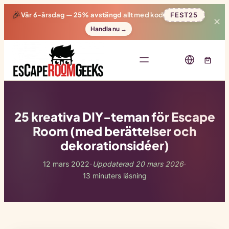
🎉
Vår 6-årsdag —
25% avstängd
allt med kod
FEST25
✕
Handla nu →
25 kreativa DIY-teman för Escape
Room (med berättelser och
dekorationsidéer)
12 mars 2022
Uppdaterad 20 mars 2026
-
-
13 minuters läsning