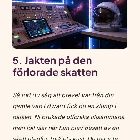
5. Jakten på den
förlorade skatten
Så fort du såg att brevet var från din
gamle vän Edward fick du en klump i
halsen. Ni brukade utforska tillsammans
men föll isär när han blev besatt av en
skatt utanför Turkiets kust. Du har inte