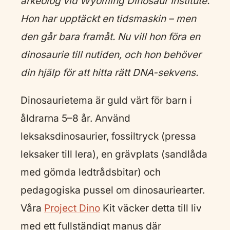
arkeolog vid Wyoming Dinosaur Institute.
Hon har upptäckt en tidsmaskin – men
den går bara framåt. Nu vill hon föra en
dinosaurie till nutiden, och hon behöver
din hjälp för att hitta rätt DNA-sekvens.
Dinosaurietema är guld värt för barn i
åldrarna 5–8 år. Använd
leksaksdinosaurier, fossiltryck (pressa
leksaker till lera), en grävplats (sandlåda
med gömda ledtrådsbitar) och
pedagogiska pussel om dinosauriearter.
Våra
Project Dino
Kit väcker detta till liv
med ett fullständigt manus där