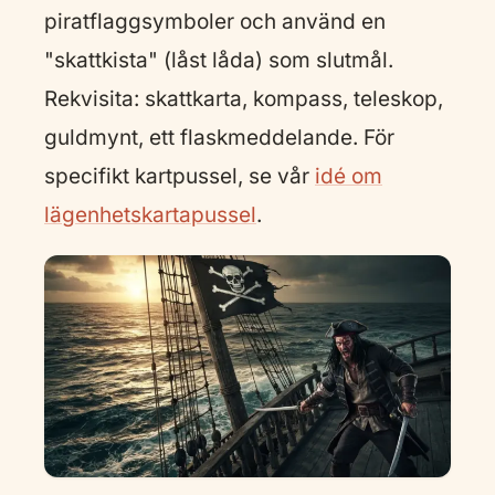
piratflaggsymboler och använd en
"skattkista" (låst låda) som slutmål.
Rekvisita: skattkarta, kompass, teleskop,
guldmynt, ett flaskmeddelande. För
specifikt kartpussel, se vår
idé om
lägenhetskartapussel
.