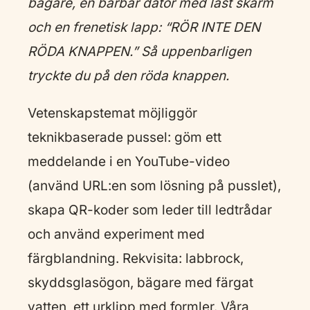
bägare, en bärbar dator med låst skärm
och en frenetisk lapp: “RÖR INTE DEN
RÖDA KNAPPEN.” Så uppenbarligen
tryckte du på den röda knappen.
Vetenskapstemat möjliggör
teknikbaserade pussel: göm ett
meddelande i en YouTube-video
(använd URL:en som lösning på pusslet),
skapa QR-koder som leder till ledtrådar
och använd experiment med
färgblandning. Rekvisita: labbrock,
skyddsglasögon, bägare med färgat
vatten, ett urklipp med formler. Våra