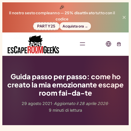
🎉
Il nostro sesto compleanno —
25% disattivato
tutto con il
✕
codice
PARTY25
Acquista ora →
Guida passo per passo: come ho
creato la mia emozionante escape
room fai-da-te
29 agosto 2021
Aggiornato il 28 aprile 2026
-
-
9 minuti di lettura