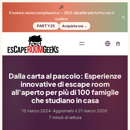
🎉
Il nostro sesto compleanno —
25% disattivato
tutto con il
✕
codice
PARTY25
Acquista ora →
Dalla carta al pascolo: Esperienze
innovative di escape room
all'aperto per più di 100 famiglie
che studiano in casa
13 marzo 2024
Aggiornato il 21 marzo 2026
-
-
7 minuti di lettura